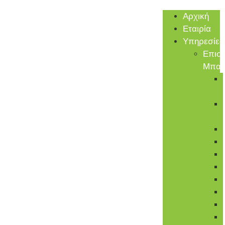
Αρχική
Εταιρία
Υπηρεσίες
Επισ
Μπατ