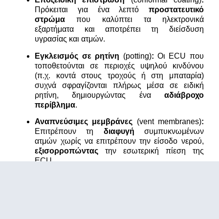
Πρόκειται για ένα λεπτό
προστατευτικό
στρώμα
που καλύπτει τα ηλεκτρονικά
εξαρτήματα και αποτρέπει τη διείσδυση
υγρασίας και ατμών.
Εγκλεισμός σε ρητίνη
(potting)
:
Οι ECU που
τοποθετούνται σε περιοχές υψηλού κινδύνου
(π.χ. κοντά στους τροχούς ή στη μπαταρία)
συχνά σφραγίζονται πλήρως μέσα σε ειδική
ρητίνη, δημιουργώντας ένα
αδιάβροχο
περίβλημα
.
Αναπνεύσιμες μεμβράνες
(vent membranes)
:
Επιτρέπουν τη
διαφυγή
συμπυκνωμένων
ατμών χωρίς να επιτρέπουν την είσοδο νερού,
εξισορροπώντας
την εσωτερική πίεση της
ECU.
Σε ακραία κλίματα, όπως αυτά με έντονη εναλλαγή
θερμοκρασιών, η συμπύκνωση στο εσωτερικό της
ECU μπορεί να είναι μόνιμος κίνδυνος. Για αυτό, σε
δοκιμές αντοχής (όπως οι ISO 16750-4 και IEC
60068-2) προσομοιώνονται κύκλοι θερμικού σοκ και